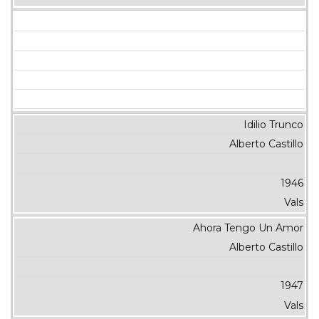
Idilio Trunco
Alberto Castillo
1946
Vals
Ahora Tengo Un Amor
Alberto Castillo
1947
Vals