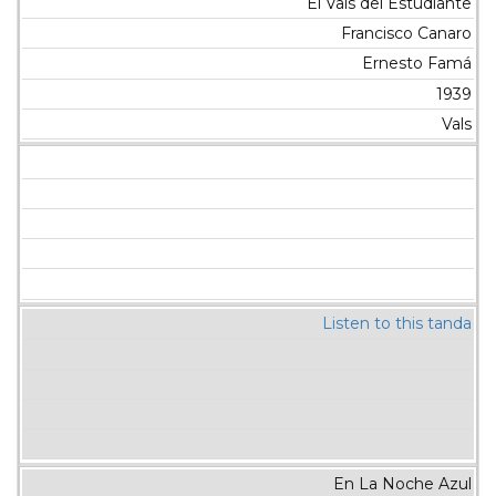
El Vals del Estudiante
Francisco Canaro
Ernesto Famá
1939
Vals
Listen to this tanda
En La Noche Azul