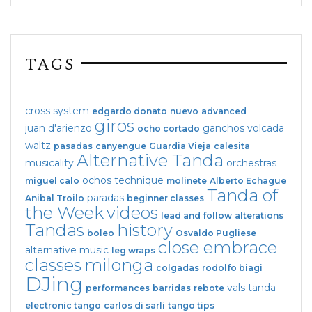
TAGS
cross system
edgardo donato
nuevo
advanced
giros
juan d'arienzo
ganchos
volcada
ocho cortado
waltz
pasadas
canyengue
Guardia Vieja
calesita
Alternative Tanda
musicality
orchestras
ochos
technique
miguel calo
molinete
Alberto Echague
Tanda of
paradas
Anibal Troilo
beginner classes
the Week
videos
lead and follow
alterations
Tandas
history
boleo
Osvaldo Pugliese
close embrace
alternative music
leg wraps
classes
milonga
colgadas
rodolfo biagi
DJing
vals tanda
performances
barridas
rebote
electronic tango
carlos di sarli
tango tips