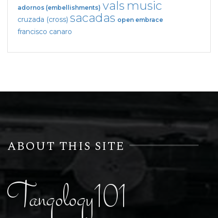
vals
music
adornos (embellishments)
sacadas
cruzada (cross)
open embrace
francisco canaro
ABOUT THIS SITE
Tangology101